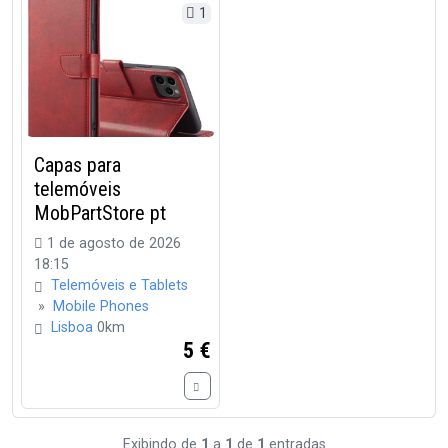
1
Capas para
telemóveis
MobPartStore pt
1 de agosto de 2026
18:15
Telemóveis e Tablets
»
Mobile Phones
Lisboa
0km
5 €
Exibindo de
1
a
1
de
1
entradas