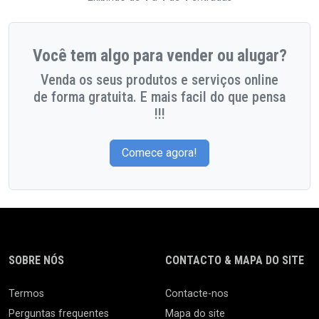
Você tem algo para vender ou alugar?
Venda os seus produtos e serviços online
de forma gratuita. E mais facil do que pensa
!!!
Comece agora!
SOBRE NÓS
CONTACTO & MAPA DO SITE
Termos
Contacte-nos
Perguntas frequentes
Mapa do site