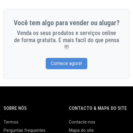
Você tem algo para vender ou alugar?
Venda os seus produtos e serviços online
de forma gratuita. E mais facil do que pensa
!!!
Comece agora!
SOBRE NÓS
CONTACTO & MAPA DO SITE
Termos
Contacte-nos
Perguntas frequentes
Mapa do site