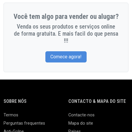
Você tem algo para vender ou alugar?
Venda os seus produtos e serviços online
de forma gratuita. E mais facil do que pensa
!!!
Comece agora!
SOBRE NÓS
CONTACTO & MAPA DO SITE
Termos
Contacte-nos
Perguntas frequentes
Mapa do site
Anti-Golpe
Países