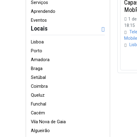
Capa
Serviços
MobP
Aprendendo
1 de
Eventos
18:15
Locais
Tel
Mobil
Lisboa
Lis
Porto
Amadora
Braga
Setúbal
Coimbra
Queluz
Funchal
Cacém
Vila Nova de Gaia
Algueirão