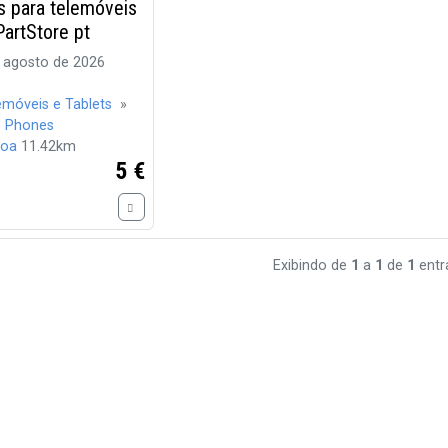
s para telemóveis
artStore pt
 agosto de 2026
emóveis e Tablets
»
e Phones
boa
11.42km
5 €
Exibindo de
1
a
1
de
1
entr