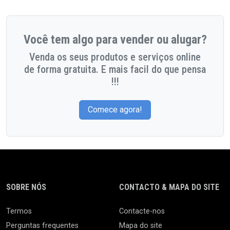
Você tem algo para vender ou alugar?
Venda os seus produtos e serviços online
de forma gratuita. E mais facil do que pensa
!!!
Comece agora!
SOBRE NÓS
CONTACTO & MAPA DO SITE
Termos
Contacte-nos
Perguntas frequentes
Mapa do site