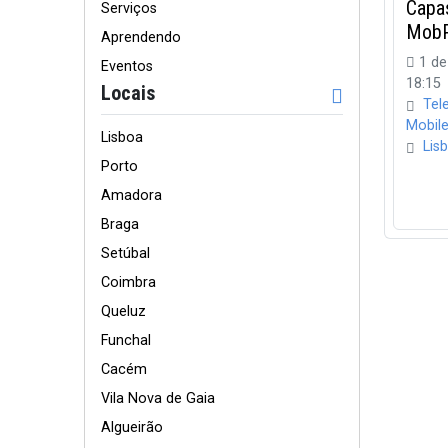
Capa
Serviços
MobP
Aprendendo
1 de
Eventos
18:15
Locais
Tel
Mobil
Lisboa
Lis
Porto
Amadora
Braga
Setúbal
Coimbra
Queluz
Funchal
Cacém
Vila Nova de Gaia
Algueirão