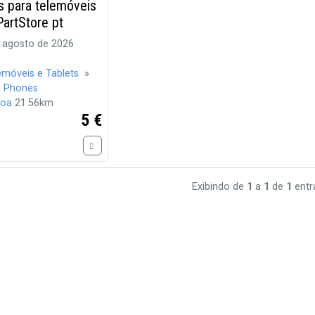
s para telemóveis
artStore pt
 agosto de 2026
emóveis e Tablets
»
e Phones
boa
21.56km
5 €
Exibindo de
1
a
1
de
1
entr