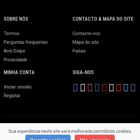
SOBRE NÓS
CONTACTO & MAPA DO SITE
Termos
Contacte-nos
Perguntas frequentes
Mapa do site
Anti-Golpe
Países
Privacidade
MINHA CONTA
SIGA-NOS
Iniciar sessão
Registar
Sua experiência neste site será melhorada permitindo cookies.
© 2026 Feira da Ladra. Todos os Direitos Reservados.