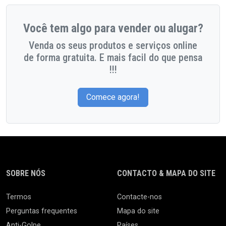
Você tem algo para vender ou alugar?
Venda os seus produtos e serviços online
de forma gratuita. E mais facil do que pensa
!!!
Comece agora!
SOBRE NÓS
CONTACTO & MAPA DO SITE
Termos
Contacte-nos
Perguntas frequentes
Mapa do site
Anti-Golpe
Países