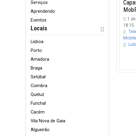
Capa
Serviços
MobP
Aprendendo
1 de
Eventos
18:15
Locais
Tel
Mobil
Lisboa
Lis
Porto
Amadora
Braga
Setúbal
Coimbra
Queluz
Funchal
Cacém
Vila Nova de Gaia
Algueirão