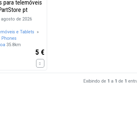
s para telemóveis
artStore pt
 agosto de 2026
emóveis e Tablets
»
e Phones
boa
35.8km
5 €
Exibindo de
1
a
1
de
1
entr