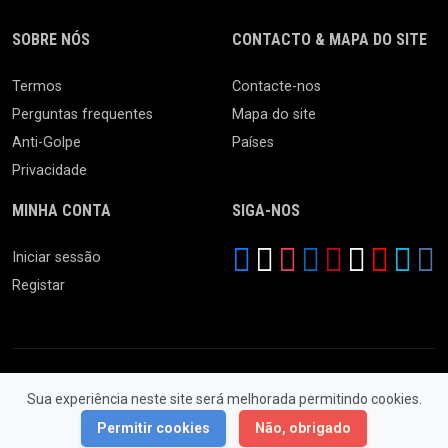
SOBRE NÓS
CONTACTO & MAPA DO SITE
Termos
Contacte-nos
Perguntas frequentes
Mapa do site
Anti-Golpe
Países
Privacidade
MINHA CONTA
SIGA-NOS
Iniciar sessão
Registar
Sua experiência neste site será melhorada permitindo cookies.
© 2026 Feira da Ladra. Todos os Direitos Reservados.
Permitir cookies
Não, obrigado