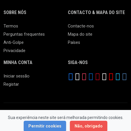
SOBRE NÓS
CONTACTO & MAPA DO SITE
Termos
Contacte-nos
Perguntas frequentes
Mapa do site
Anti-Golpe
Países
Privacidade
MINHA CONTA
SIGA-NOS
Iniciar sessão
Registar
Sua experiência neste site será melhorada permitindo cookies.
© 2026 Feira da Ladra. Todos os Direitos Reservados.
Permitir cookies
Não, obrigado