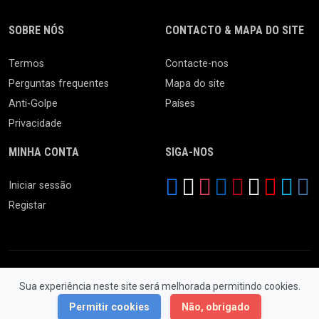
SOBRE NÓS
CONTACTO & MAPA DO SITE
Termos
Contacte-nos
Perguntas frequentes
Mapa do site
Anti-Golpe
Países
Privacidade
MINHA CONTA
SIGA-NOS
Iniciar sessão
Registar
Sua experiência neste site será melhorada permitindo cookies.
© 2026 Feira da Ladra. Todos os Direitos Reservados.
Permitir cookies
Não, obrigado