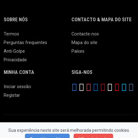
SOBRE NÓS
CONTACTO & MAPA DO SITE
Termos
Contacte-nos
Perguntas frequentes
Mapa do site
Anti-Golpe
Países
Privacidade
MINHA CONTA
SIGA-NOS
Iniciar sessão
Registar
Sua experiência neste site será melhorada permitindo cookies.
© 2026 Feira da Ladra. Todos os Direitos Reservados.