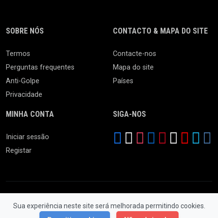
SOBRE NÓS
CONTACTO & MAPA DO SITE
Termos
Contacte-nos
Perguntas frequentes
Mapa do site
Anti-Golpe
Países
Privacidade
MINHA CONTA
SIGA-NOS
Iniciar sessão
Registar
Sua experiência neste site será melhorada permitindo cookies.
© 2026 Feira da Ladra. Todos os Direitos Reservados.