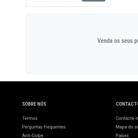
Venda os seus pr
SOBRE NÓS
CONTACTO
Termos
Contacte-
Perguntas frequentes
Mapa do si
Anti-Golpe
Países