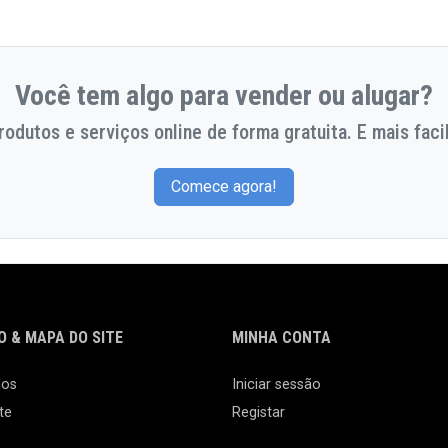
Você tem algo para vender ou alugar?
odutos e serviços online de forma gratuita. E mais facil
Comece agora!
 & MAPA DO SITE
MINHA CONTA
nos
Iniciar sessão
te
Registar