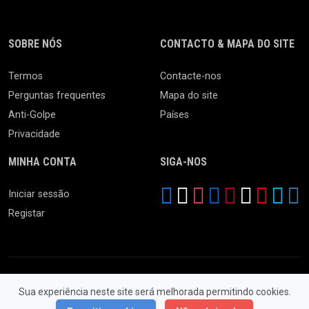
SOBRE NÓS
CONTACTO & MAPA DO SITE
Termos
Contacte-nos
Perguntas frequentes
Mapa do site
Anti-Golpe
Países
Privacidade
MINHA CONTA
SIGA-NOS
Iniciar sessão
Registar
Sua experiência neste site será melhorada permitindo cookies.
© 2026 Feira da Ladra. Todos os Direitos Reservados.