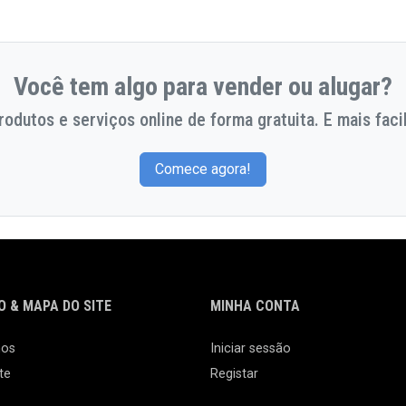
Você tem algo para vender ou alugar?
odutos e serviços online de forma gratuita. E mais facil
Comece agora!
 & MAPA DO SITE
MINHA CONTA
nos
Iniciar sessão
te
Registar