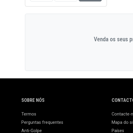
Venda os seus pr
SOBRE NÓS
CONTACTO
Termos
Contacte-
Perguntas frequentes
Mapa do si
Anti-Golpe
Países