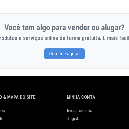
Você tem algo para vender ou alugar?
odutos e serviços online de forma gratuita. E mais facil
Comece agora!
 & MAPA DO SITE
MINHA CONTA
nos
Iniciar sessão
te
Registar