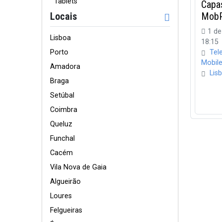
Tablets
Capa
Locais
MobP
1 de
Lisboa
18:15
Tel
Porto
Mobil
Amadora
Lis
Braga
Setúbal
Coimbra
Queluz
Funchal
Cacém
Vila Nova de Gaia
Algueirão
Loures
Felgueiras