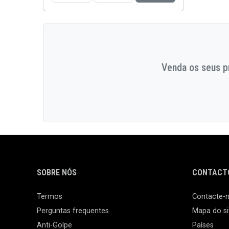
Venda os seus pr
SOBRE NÓS
CONTACTO
Termos
Contacte-
Perguntas frequentes
Mapa do si
Anti-Golpe
Países