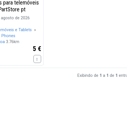
s para telemóveis
artStore pt
 agosto de 2026
emóveis e Tablets
»
e Phones
boa
3.76km
5 €
Exibindo de
1
a
1
de
1
entr