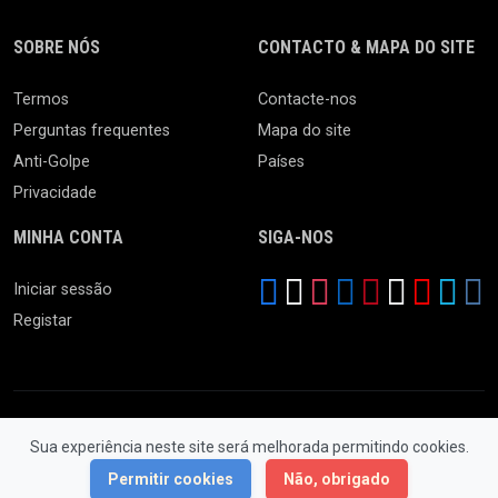
SOBRE NÓS
CONTACTO & MAPA DO SITE
Termos
Contacte-nos
Perguntas frequentes
Mapa do site
Anti-Golpe
Países
Privacidade
MINHA CONTA
SIGA-NOS
Iniciar sessão
Registar
Sua experiência neste site será melhorada permitindo cookies.
© 2026 Feira da Ladra. Todos os Direitos Reservados.
Permitir cookies
Não, obrigado