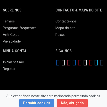
SOBRE NÓS
CONTACTO & MAPA DO SITE
Termos
Contacte-nos
Perguntas frequentes
Mapa do site
Anti-Golpe
Países
Privacidade
MINHA CONTA
SIGA-NOS
Iniciar sessão
Registar
Sua experiência neste site será melhorada permitindo cookies.
© 2026 Feira da Ladra. Todos os Direitos Reservados.
Permitir cookies
Não, obrigado