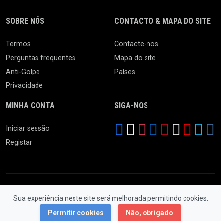
SOBRE NÓS
CONTACTO & MAPA DO SITE
Termos
Contacte-nos
Perguntas frequentes
Mapa do site
Anti-Golpe
Países
Privacidade
MINHA CONTA
SIGA-NOS
Iniciar sessão
Registar
Sua experiência neste site será melhorada permitindo cookies.
© 2026 Feira da Ladra. Todos os Direitos Reservados.
Permitir cookies
Não, obrigado