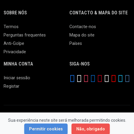
SOBRE NÓS
CONTACTO & MAPA DO SITE
Termos
Contacte-nos
Perguntas frequentes
Mapa do site
Anti-Golpe
Países
Privacidade
MINHA CONTA
SIGA-NOS
Iniciar sessão
Registar
Sua experiência neste site será melhorada permitindo cookies.
© 2026 Feira da Ladra. Todos os Direitos Reservados.
Permitir cookies
Não, obrigado