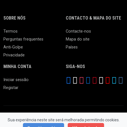
SOBRE NÓS
CONTACTO & MAPA DO SITE
Termos
Contacte-nos
Perguntas frequentes
Mapa do site
Anti-Golpe
Países
Privacidade
MINHA CONTA
SIGA-NOS
Iniciar sessão
Registar
Sua experiência neste site será melhorada permitindo cookies.
© 2026 Feira da Ladra. Todos os Direitos Reservados.