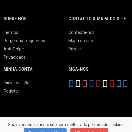
SOBRE NÓS
CONTACTO & MAPA DO SITE
Termos
Contacte-nos
Perguntas frequentes
Mapa do site
Anti-Golpe
Países
Privacidade
MINHA CONTA
SIGA-NOS
Iniciar sessão
Registar
Sua experiência neste site será melhorada permitindo cookies.
© 2026 Feira da Ladra. Todos os Direitos Reservados.