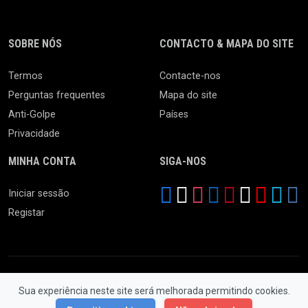
SOBRE NÓS
CONTACTO & MAPA DO SITE
Termos
Contacte-nos
Perguntas frequentes
Mapa do site
Anti-Golpe
Países
Privacidade
MINHA CONTA
SIGA-NOS
Iniciar sessão
Registar
Sua experiência neste site será melhorada permitindo cookies.
© 2026 Feira da Ladra. Todos os Direitos Reservados.