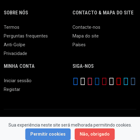
SOBRE NÓS
CONTACTO & MAPA DO SITE
Termos
Contacte-nos
Perguntas frequentes
Mapa do site
Anti-Golpe
Países
Privacidade
MINHA CONTA
SIGA-NOS
Iniciar sessão
Registar
Sua experiência neste site será melhorada permitindo cookies.
© 2026 Feira da Ladra. Todos os Direitos Reservados.
Permitir cookies
Não, obrigado