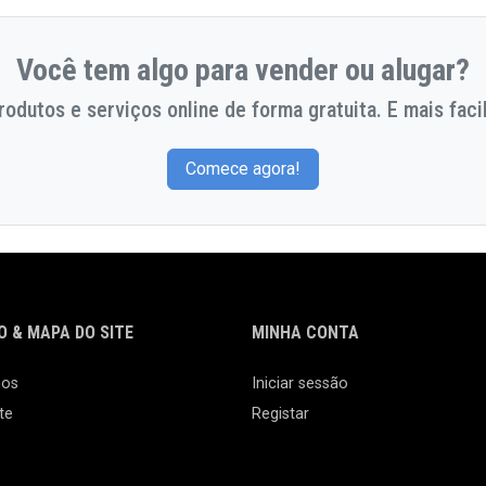
Você tem algo para vender ou alugar?
odutos e serviços online de forma gratuita. E mais facil
Comece agora!
 & MAPA DO SITE
MINHA CONTA
nos
Iniciar sessão
te
Registar