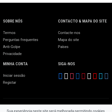
SOBRE NÓS
CONTACTO & MAPA DO SITE
Termos
Contacte-nos
Perguntas frequentes
Mapa do site
Anti-Golpe
Países
Privacidade
MINHA CONTA
SIGA-NOS
Iniciar sessão
Registar
Sua experiência neste site será melhorada permitindo cookies.