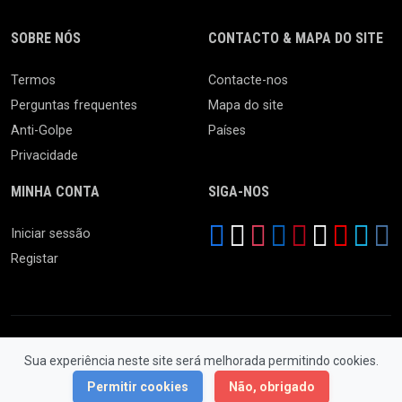
SOBRE NÓS
CONTACTO & MAPA DO SITE
Termos
Contacte-nos
Perguntas frequentes
Mapa do site
Anti-Golpe
Países
Privacidade
MINHA CONTA
SIGA-NOS
Iniciar sessão
Registar
Sua experiência neste site será melhorada permitindo cookies.
© 2026 Feira da Ladra. Todos os Direitos Reservados.
Permitir cookies
Não, obrigado