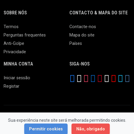
SOBRE NÓS
CONTACTO & MAPA DO SITE
Termos
Contacte-nos
Perguntas frequentes
Mapa do site
Anti-Golpe
Países
Privacidade
MINHA CONTA
SIGA-NOS
Iniciar sessão
Registar
Sua experiência neste site será melhorada permitindo cookies.
© 2026 Feira da Ladra. Todos os Direitos Reservados.
Permitir cookies
Não, obrigado