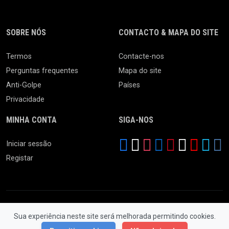
SOBRE NÓS
CONTACTO & MAPA DO SITE
Termos
Contacte-nos
Perguntas frequentes
Mapa do site
Anti-Golpe
Países
Privacidade
MINHA CONTA
SIGA-NOS
Iniciar sessão
Registar
Sua experiência neste site será melhorada permitindo cookies.
© 2026 Feira da Ladra. Todos os Direitos Reservados.