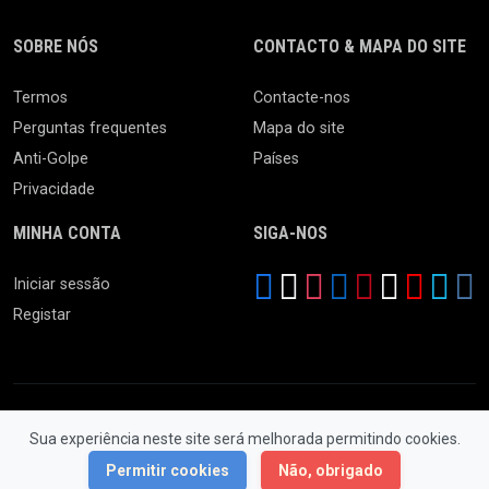
SOBRE NÓS
CONTACTO & MAPA DO SITE
Termos
Contacte-nos
Perguntas frequentes
Mapa do site
Anti-Golpe
Países
Privacidade
MINHA CONTA
SIGA-NOS
Iniciar sessão
Registar
Sua experiência neste site será melhorada permitindo cookies.
© 2026 Feira da Ladra. Todos os Direitos Reservados.
Permitir cookies
Não, obrigado