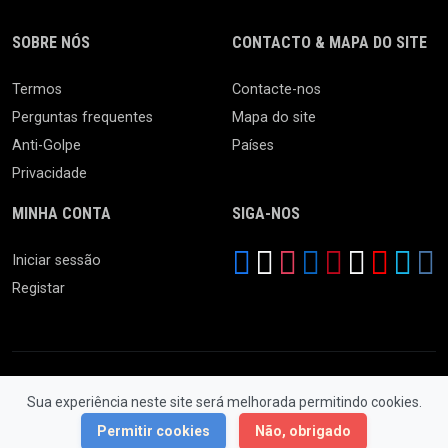
SOBRE NÓS
CONTACTO & MAPA DO SITE
Termos
Contacte-nos
Perguntas frequentes
Mapa do site
Anti-Golpe
Países
Privacidade
MINHA CONTA
SIGA-NOS
Iniciar sessão
Registar
Sua experiência neste site será melhorada permitindo cookies.
© 2026 Feira da Ladra. Todos os Direitos Reservados.
Permitir cookies
Não, obrigado