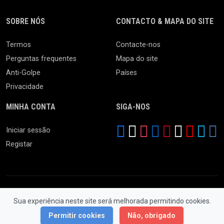
SOBRE NÓS
CONTACTO & MAPA DO SITE
Termos
Contacte-nos
Perguntas frequentes
Mapa do site
Anti-Golpe
Países
Privacidade
MINHA CONTA
SIGA-NOS
Iniciar sessão
Registar
Sua experiência neste site será melhorada permitindo cookies.
© 2026 Feira da Ladra. Todos os Direitos Reservados.
Permitir cookies
Não, obrigado