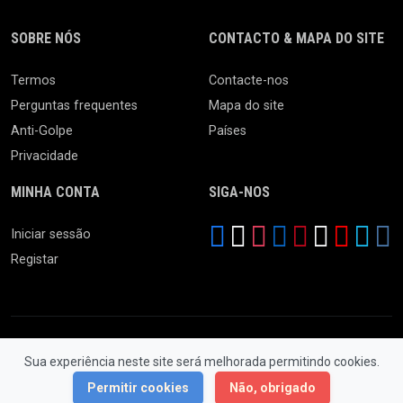
SOBRE NÓS
CONTACTO & MAPA DO SITE
Termos
Contacte-nos
Perguntas frequentes
Mapa do site
Anti-Golpe
Países
Privacidade
MINHA CONTA
SIGA-NOS
Iniciar sessão
Registar
Sua experiência neste site será melhorada permitindo cookies.
© 2026 Feira da Ladra. Todos os Direitos Reservados.
Permitir cookies
Não, obrigado