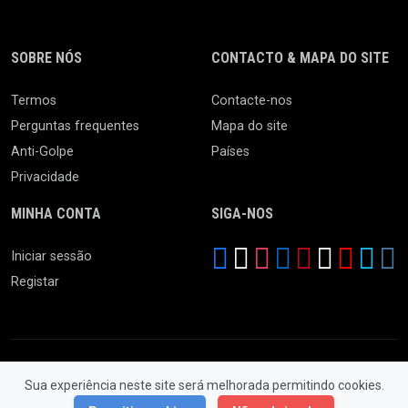
SOBRE NÓS
CONTACTO & MAPA DO SITE
Termos
Contacte-nos
Perguntas frequentes
Mapa do site
Anti-Golpe
Países
Privacidade
MINHA CONTA
SIGA-NOS
Iniciar sessão
Registar
Sua experiência neste site será melhorada permitindo cookies.
© 2026 Feira da Ladra. Todos os Direitos Reservados.