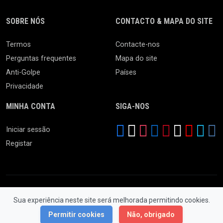
SOBRE NÓS
CONTACTO & MAPA DO SITE
Termos
Contacte-nos
Perguntas frequentes
Mapa do site
Anti-Golpe
Países
Privacidade
MINHA CONTA
SIGA-NOS
Iniciar sessão
Registar
Sua experiência neste site será melhorada permitindo cookies.
© 2026 Feira da Ladra. Todos os Direitos Reservados.
Permitir cookies
Não, obrigado