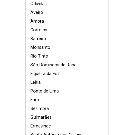
Odivelas
Aveiro
Amora
Corroios
Barreiro
Monsanto
Rio Tinto
São Domingos de Rana
Figueira da Foz
Leiria
Ponte de Lima
Faro
Sesimbra
Guimarães
Ermesinde
Santo António dos Olivais