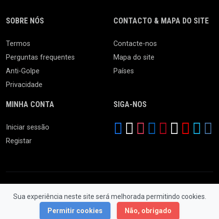
SOBRE NÓS
CONTACTO & MAPA DO SITE
Termos
Contacte-nos
Perguntas frequentes
Mapa do site
Anti-Golpe
Países
Privacidade
MINHA CONTA
SIGA-NOS
Iniciar sessão
Registar
Sua experiência neste site será melhorada permitindo cookies.
© 2026 Feira da Ladra. Todos os Direitos Reservados.
Permitir cookies
Não, obrigado