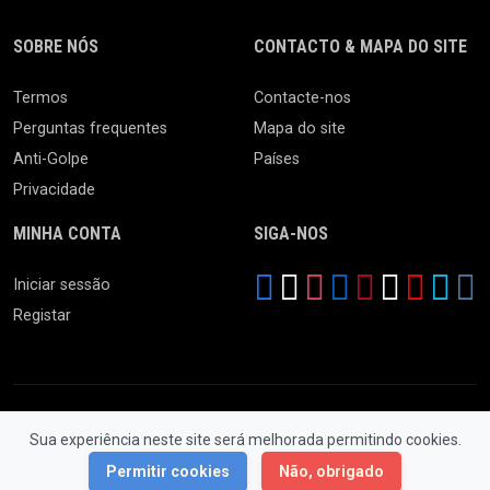
SOBRE NÓS
CONTACTO & MAPA DO SITE
Termos
Contacte-nos
Perguntas frequentes
Mapa do site
Anti-Golpe
Países
Privacidade
MINHA CONTA
SIGA-NOS
Iniciar sessão
Registar
Sua experiência neste site será melhorada permitindo cookies.
© 2026 Feira da Ladra. Todos os Direitos Reservados.
Permitir cookies
Não, obrigado