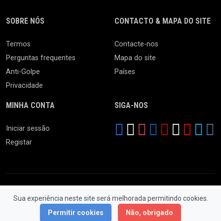
SOBRE NÓS
CONTACTO & MAPA DO SITE
Termos
Contacte-nos
Perguntas frequentes
Mapa do site
Anti-Golpe
Países
Privacidade
MINHA CONTA
SIGA-NOS
Iniciar sessão
Registar
Sua experiência neste site será melhorada permitindo cookies.
© 2026 Feira da Ladra. Todos os Direitos Reservados.
Permitir cookies
Não, obrigado