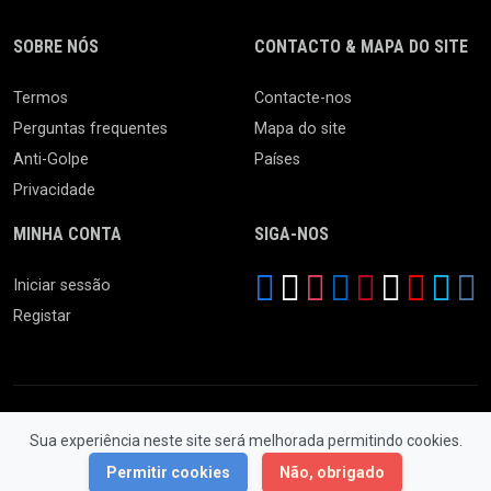
SOBRE NÓS
CONTACTO & MAPA DO SITE
Termos
Contacte-nos
Perguntas frequentes
Mapa do site
Anti-Golpe
Países
Privacidade
MINHA CONTA
SIGA-NOS
Iniciar sessão
Registar
Sua experiência neste site será melhorada permitindo cookies.
© 2026 Feira da Ladra. Todos os Direitos Reservados.
Permitir cookies
Não, obrigado