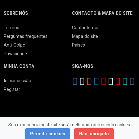
SOBRE NÓS
CONTACTO & MAPA DO SITE
Termos
Contacte-nos
Perguntas frequentes
Mapa do site
Anti-Golpe
Países
Privacidade
MINHA CONTA
SIGA-NOS
Iniciar sessão
Registar
Sua experiência neste site será melhorada permitindo cookies.
© 2026 Feira da Ladra. Todos os Direitos Reservados.
Permitir cookies
Não, obrigado