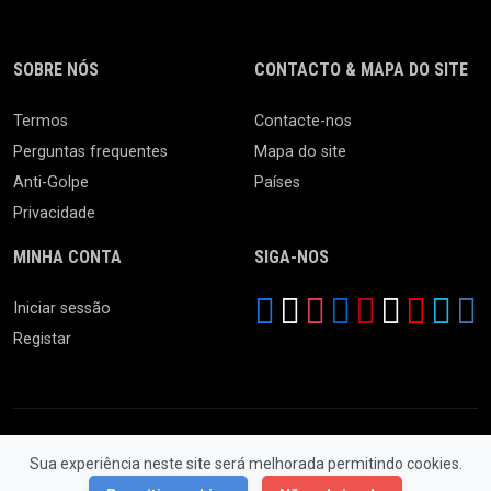
SOBRE NÓS
CONTACTO & MAPA DO SITE
Termos
Contacte-nos
Perguntas frequentes
Mapa do site
Anti-Golpe
Países
Privacidade
MINHA CONTA
SIGA-NOS
Iniciar sessão
Registar
Sua experiência neste site será melhorada permitindo cookies.
© 2026 Feira da Ladra. Todos os Direitos Reservados.