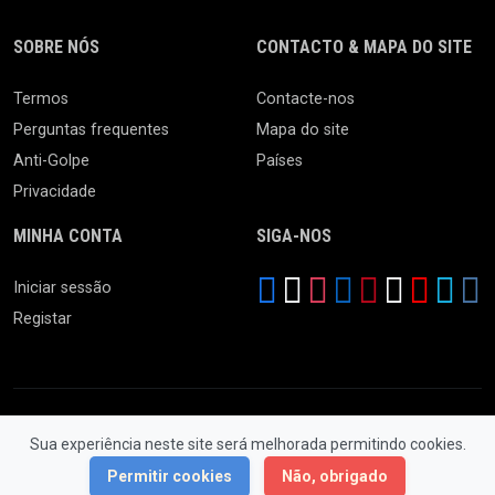
SOBRE NÓS
CONTACTO & MAPA DO SITE
Termos
Contacte-nos
Perguntas frequentes
Mapa do site
Anti-Golpe
Países
Privacidade
MINHA CONTA
SIGA-NOS
Iniciar sessão
Registar
Sua experiência neste site será melhorada permitindo cookies.
© 2026 Feira da Ladra. Todos os Direitos Reservados.
Permitir cookies
Não, obrigado