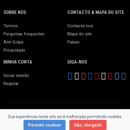
SOBRE NÓS
CONTACTO & MAPA DO SITE
Termos
Contacte-nos
Perguntas frequentes
Mapa do site
Anti-Golpe
Países
Privacidade
MINHA CONTA
SIGA-NOS
Iniciar sessão
Registar
Sua experiência neste site será melhorada permitindo cookies.
© 2026 Feira da Ladra. Todos os Direitos Reservados.
Permitir cookies
Não, obrigado