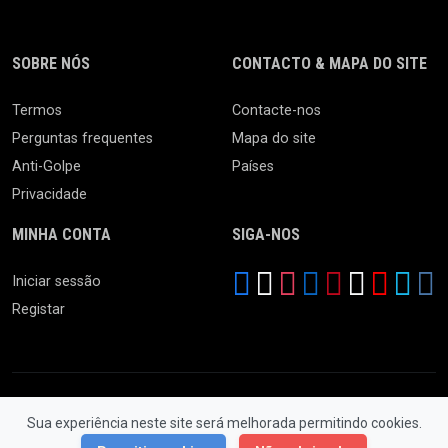
SOBRE NÓS
CONTACTO & MAPA DO SITE
Termos
Contacte-nos
Perguntas frequentes
Mapa do site
Anti-Golpe
Países
Privacidade
MINHA CONTA
SIGA-NOS
Iniciar sessão
Registar
Sua experiência neste site será melhorada permitindo cookies.
© 2026 Feira da Ladra. Todos os Direitos Reservados.