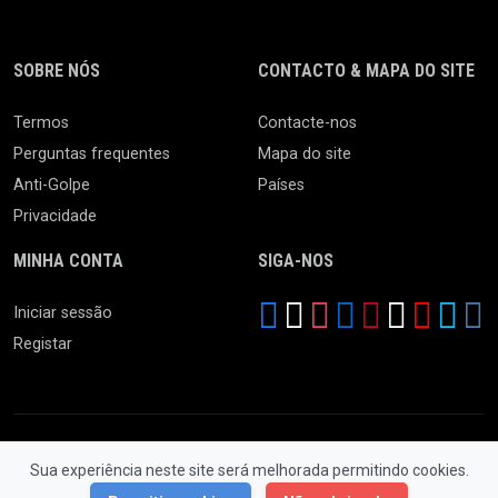
SOBRE NÓS
CONTACTO & MAPA DO SITE
Termos
Contacte-nos
Perguntas frequentes
Mapa do site
Anti-Golpe
Países
Privacidade
MINHA CONTA
SIGA-NOS
Iniciar sessão
Registar
Sua experiência neste site será melhorada permitindo cookies.
© 2026 Feira da Ladra. Todos os Direitos Reservados.