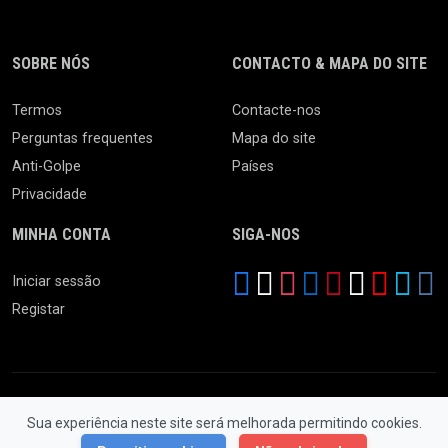
SOBRE NÓS
CONTACTO & MAPA DO SITE
Termos
Contacte-nos
Perguntas frequentes
Mapa do site
Anti-Golpe
Países
Privacidade
MINHA CONTA
SIGA-NOS
Iniciar sessão
Registar
Sua experiência neste site será melhorada permitindo cookies.
© 2026 Feira da Ladra. Todos os Direitos Reservados.