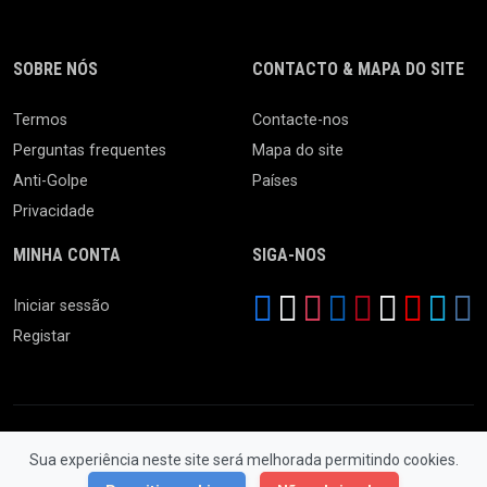
SOBRE NÓS
CONTACTO & MAPA DO SITE
Termos
Contacte-nos
Perguntas frequentes
Mapa do site
Anti-Golpe
Países
Privacidade
MINHA CONTA
SIGA-NOS
Iniciar sessão
Registar
Sua experiência neste site será melhorada permitindo cookies.
© 2026 Feira da Ladra. Todos os Direitos Reservados.